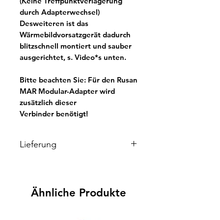
(Keine Treffpunktverlagerung
durch Adapterwechsel)
Desweiteren ist das
Wärmebildvorsatzgerät dadurch
blitzschnell montiert und sauber
ausgerichtet,
s. Video*s unten
.
Bitte beachten Sie:
Für den Rusan
MAR Modular-Adapter wird
zusätzlich
dieser
Verbinder
benötigt!
Lieferung
Wir liefern innerhalb von 5
Werktagen. Sollte es seitens des
Herstellers zu Lieferengpässen
Ähnliche Produkte
kommen, informieren wir Sie
umgehend!