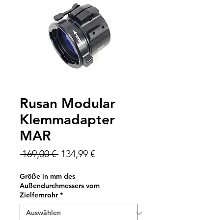
Rusan Modular
Klemmadapter
MAR
Standardpreis
Sale-
 169,00 € 
134,99 €
Preis
Größe in mm des
Außendurchmessers vom
Zielfernrohr
*