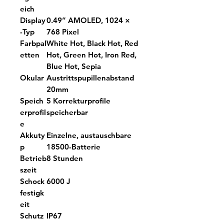
eich
Display
0.49” AMOLED, 1024 ×
-Typ
768 Pixel
Farbpal
White Hot, Black Hot, Red
etten
Hot, Green Hot, Iron Red,
Blue Hot, Sepia
Okular
Austrittspupillenabstand
20mm
Speich
5 Korrekturprofile
erprofil
speicherbar
e
Akkuty
Einzelne, austauschbare
p
18500-Batterie
Betrieb
8 Stunden
szeit
Schock
6000 J
festigk
eit
Schutz
IP67