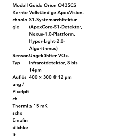
Modell
Guide Orion O435CS
Kernte
Vollständige ApexVision-
chnolo
S1-Systemarchitektur
gie
(ApexCore-S1-Detektor,
Nexus-1.0-Plattform,
Hyper-Light-2.0-
Algorithmus)
Sensor-
Ungekühlter VOx-
Typ
Infrarotdetektor, 8 bis
14μm
Auflös
400 × 300 @ 12 μm
ung /
Pixelpit
ch
Thermi
≤ 15 mK
sche
Empfin
dlichke
it