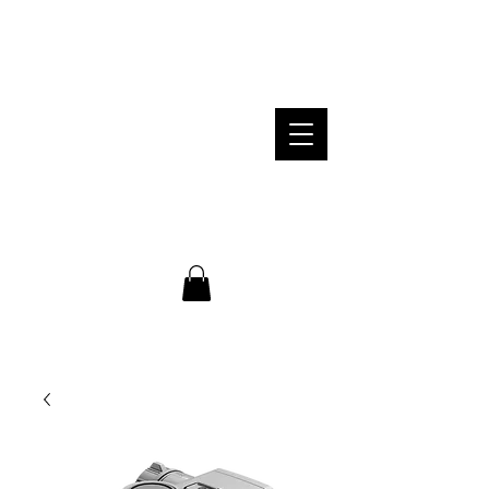
PROFESSIONELLE BERATUNG /
EINSCHIEßEN GRATIS /
VERSANDKOSTEN INNERHALB VON
DEUTSCHLAND KOSTENLOS
Telefonische Beratung: Montag bis
Freitag von 8-18 Uhr unter
+49 176
55415673
WARENKORB
E-Mail: steigerwald-hunting@web.de