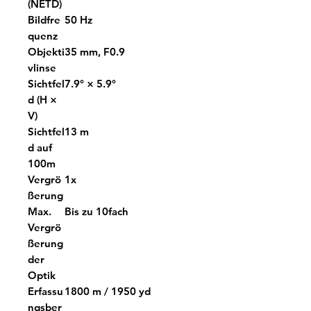
(NETD)
Bildfre
50 Hz
quenz
Objekti
35 mm, F0.9
vlinse
Sichtfel
7.9° × 5.9°
d (H ×
V)
Sichtfel
13 m
d auf
100m
Vergrö
1x
ßerung
Max.
Bis zu 10fach
Vergrö
ßerung
der
Optik
Erfassu
1800 m / 1950 yd
ngsber