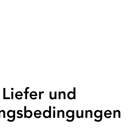
Nachtsicht
Schiesstische
Adapter
Me
G / EINSCHIEßEN GRATIS /
ALB VON DEUTSCHLAND KOSTENLOS
 Montag bis Freitag von 8-18 Uhr unter +49 176 55415
E-Mail: steigerwald-hunting@web.de
Liefer und
ungsbedingungen