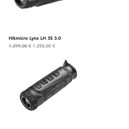
Hikmicro Lynx LH 35 3.0
Standardpreis
Sale-Preis
1.299,00 €
1.258,00 €