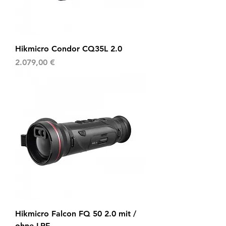
Hikmicro Condor CQ35L 2.0
Preis
2.079,00 €
Hikmicro Falcon FQ 50 2.0 mit /
ohne LRF