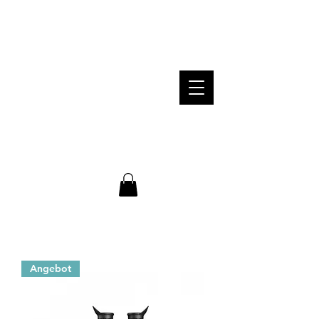
PROFESSIONELLE BERATUNG /
EINSCHIEßEN GRATIS /
VERSANDKOSTEN INNERHALB VON
DEUTSCHLAND KOSTENLOS
Telefonische Beratung: Montag bis
Freitag von 8-18 Uhr unter
+49 176
55415673
WARENKORB
E-Mail: steigerwald-hunting@web.de
Angebot