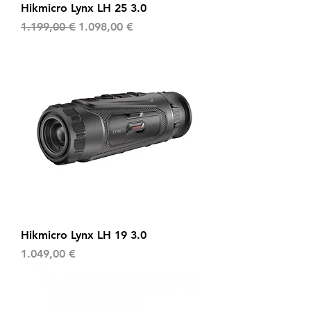
Hikmicro Lynx LH 25 3.0
Standardpreis
Sale-Preis
1.199,00 €
1.098,00 €
Hikmicro Lynx LH 19 3.0
Preis
1.049,00 €