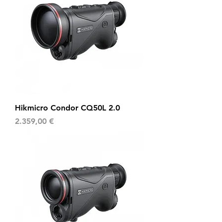
Hikmicro Condor CQ50L 2.0
Preis
2.359,00 €