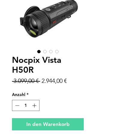
Nocpix Vista
H50R
Standardpreis
Sale-
 3.099,00 € 
2.944,00 €
Preis
Anzahl
*
In den Warenkorb