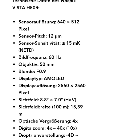
Technische Daten des Nocpix
VISTA H50R:
Sensorauflösung: 640 × 512
Pixel
Sensor-Pitch: 12 µm
Sensor-Sensitivität: ≤ 15 mK
(NETD)
Bildfrequenz: 60 Hz
Objektiv: 50 mm
Blende: F0.9
Displaytyp: AMOLED
Displayauflösung: 2560 × 2560
Pixel
Sichtfeld: 8.8° × 7.0° (H×V)
Sichtfeldbreite (100 m): 15,39
m
Optische Vergrößerung: 4x
Digitalzoom: 4x – 40x (10x)
Dioptrienverstellung: -4D ~