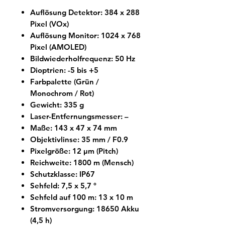
Auflösung Detektor: 384 x 288
Pixel (VOx)
Auflösung Monitor: 1024 x 768
Pixel (AMOLED)
Bildwiederholfrequenz: 50 Hz
Dioptrien: -5 bis +5
Farbpalette (Grün /
Monochrom / Rot)
Gewicht: 335 g
Laser-Entfernungsmesser: –
Maße: 143 x 47 x 74 mm
Objektivlinse: 35 mm / F0.9
Pixelgröße: 12 µm (Pitch)
Reichweite: 1800 m (Mensch)
Schutzklasse: IP67
Sehfeld: 7,5 x 5,7 °
Sehfeld auf 100 m: 13 x 10 m
Stromversorgung: 18650 Akku
(4,5 h)