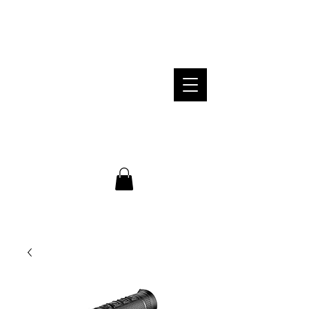
PROFESSIONELLE BERATUNG /
EINSCHIEßEN GRATIS /
VERSANDKOSTEN INNERHALB VON
DEUTSCHLAND KOSTENLOS
Telefonische Beratung: Montag bis
Freitag von 8-18 Uhr unter
+49 176
55415673
WARENKORB
E-Mail: steigerwald-hunting@web.de