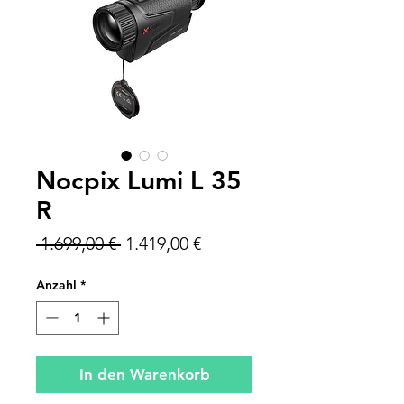
Nocpix Lumi L 35
R
Standardpreis
Sale-
 1.699,00 € 
1.419,00 €
Preis
Anzahl
*
In den Warenkorb