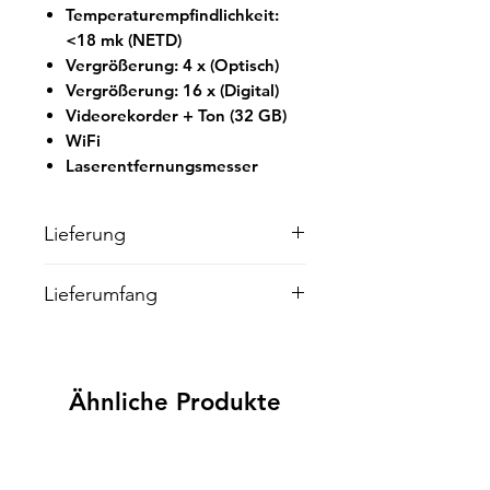
Temperaturempfindlichkeit:
<18 mk (NETD)
Vergrößerung: 4 x (Optisch)
Vergrößerung: 16 x (Digital)
Videorekorder + Ton (32 GB)
WiFi
Laserentfernungsmesser
Lieferung
Wir liefern innerhalb von 5
Lieferumfang
Werktagen. Sollte es seitens des
Herstellers zu Lieferengpässen
Lieferumfang:
kommen, informieren wir Sie
Wärmebildgerät Nocpix Lumi L
umgehend!
35 R
Ähnliche Produkte
Tasche
2x Batterie / Akku
Handbuch
USB Kabel