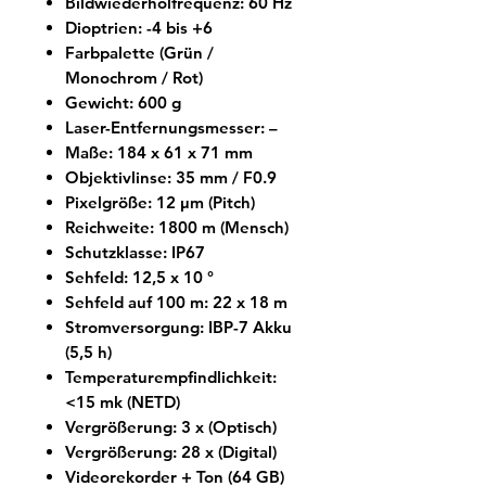
Bildwiederholfrequenz: 60 Hz
Dioptrien: -4 bis +6
Farbpalette (Grün /
Monochrom / Rot)
Gewicht: 600 g
Laser-Entfernungsmesser: –
Maße: 184 x 61 x 71 mm
Objektivlinse: 35 mm / F0.9
Pixelgröße: 12 µm (Pitch)
Reichweite: 1800 m (Mensch)
Schutzklasse: IP67
Sehfeld: 12,5 x 10 °
Sehfeld auf 100 m: 22 x 18 m
Stromversorgung: IBP-7 Akku
(5,5 h)
Temperaturempfindlichkeit:
<15 mk (NETD)
Vergrößerung: 3 x (Optisch)
Vergrößerung: 28 x (Digital)
Videorekorder + Ton (64 GB)