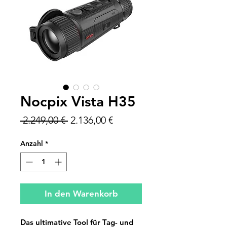
Nocpix Vista H35
Standardpreis
Sale-
 2.249,00 € 
2.136,00 €
Preis
Anzahl
*
In den Warenkorb
Das ultimative Tool für Tag- und