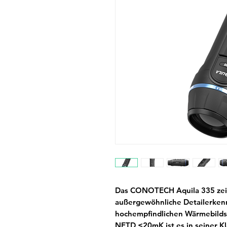
Das
CONOTECH Aquila 335
zei
außergewöhnliche Detailerken
hochempfindlichen Wärmebild
NETD ≤20mK ist es in seiner Kl