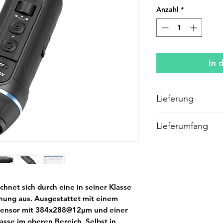
Anzahl
*
In 
Lieferung
Wir liefern innerh
Lieferumfang
seitens des Herste
informieren wir Sie
Lieferumfang:
Wärmebildgerät 
Tasche
2x Batterie
Handbuch
chnet sich durch eine in seiner Klasse
USB Kabel
nung aus. Ausgestattet mit einem
Reinigungstuch
sensor mit 384x288@12µm und einer
asse im oberen Bereich. Selbst in