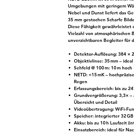
Umgebungen mit geringem Wärm
Nebel und Dunst liefert das Ge
35 mm gestochen Scharfe Bilde
Diese Fähigkeit gewährleistet e
Vielzahl von atmosphärischen
unverzichtbaren Begleiter für d
Detektor-Auflösung: 384 × 2
Objektivlinse: 35 mm – ideal
Sehfeld @ 100 m: 10 m hoch 
NETD: <15 mK – hochpräzise 
Regen
Erfassungsbereich: bis zu 2
Grundvergrößerung: 3,3× –
Übersicht und Detail
Videoübertragung: WiFi-Fun
Speicher: integrierter 32 GB
Akku: bis zu 10 h Laufzeit (
Einsatzbereich: ideal für Na