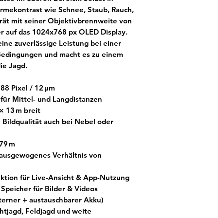
ekontrast wie Schnee, Staub, Rauch,
rät mit seiner Objektivbrennweite von
r auf das 1024x768 px OLED Display.
ine zuverlässige Leistung bei einer
 Bedingungen und macht es zu einem
ie Jagd.
88 Pixel / 12 μm
 für Mittel- und Langdistanzen
× 13 m breit
Bildqualität auch bei Nebel oder
479 m
 ausgewogenes Verhältnis von
ktion für Live-Ansicht & App-Nutzung
 Speicher für Bilder & Videos
interner + austauschbarer Akku)
chtjagd, Feldjagd und weite