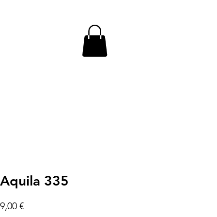
WARENKORB
hr
673
Aquila 335
dardpreis
Sale-
9,00 €