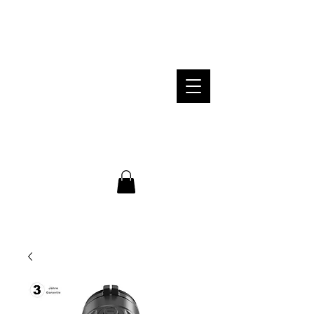
PROFESSIONELLE BERATUNG /
EINSCHIEßEN GRATIS /
VERSANDKOSTEN INNERHALB VON
DEUTSCHLAND KOSTENLOS
Telefonische Beratung: Montag bis
Freitag von 8-18 Uhr unter
+49 176
55415673
WARENKORB
E-Mail: steigerwald-hunting@web.de