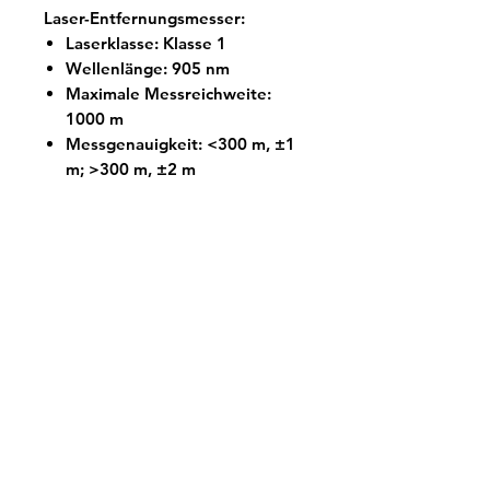
Laser-Entfernungsmesser:
Laserklasse: Klasse 1
Wellenlänge: 905 nm
Maximale Messreichweite:
1000 m
Messgenauigkeit: <300 m, ±1
m; >300 m, ±2 m
Minimale Messreichweite: 10
m
Lieferung
Wir liefern innerhalb von 5
Lieferumfang
Werktagen. Sollte es seitens des
Herstellers zu Lieferengpässen
Lieferumfang:
kommen, informieren wir Sie
1x Thunder TQ50CL 3.0
umgehend!
1x Wiederaufladbarer Li-Ion
Ähnliche Produkte
Akku (im Gerät enthalten)
1x USB-C Kabel